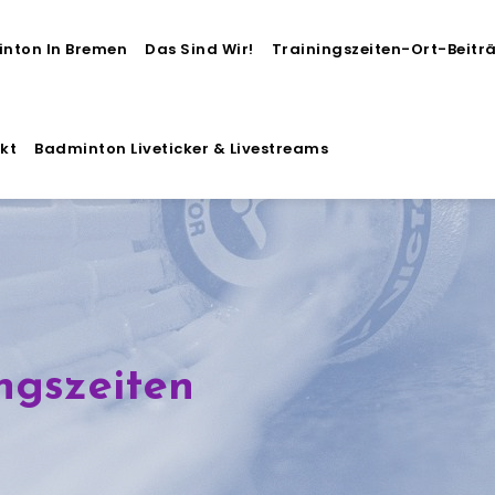
nton In Bremen
Das Sind Wir!
Trainingszeiten-Ort-Beitr
kt
Badminton Liveticker & Livestreams
ngszeiten