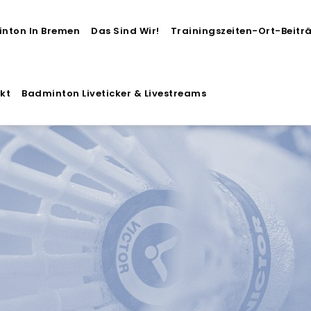
nton In Bremen
Das Sind Wir!
Trainingszeiten-Ort-Beitr
kt
Badminton Liveticker & Livestreams