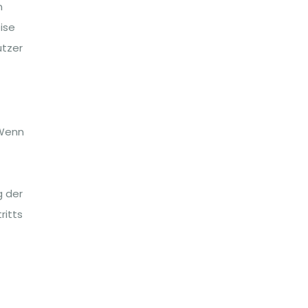
n
ise
utzer
 Wenn
g der
ritts