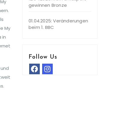
 My
gewinnen Bronze
ern.
ls
01.04.2025: Veränderungen
beim 1. BBC
le My
 in
ernet
Follow Us
 und
tweit
s.