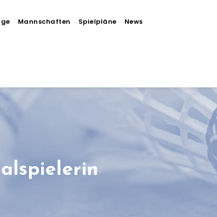
äge
Mannschaften
Spielpläne
News
lspielerin