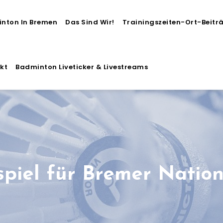
nton In Bremen
Das Sind Wir!
Trainingszeiten-Ort-Beitr
kt
Badminton Liveticker & Livestreams
iel für Bremer Nationa