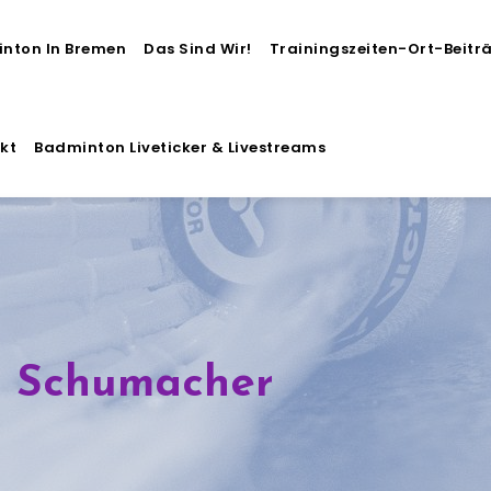
nton In Bremen
Das Sind Wir!
Trainingszeiten-Ort-Beitr
kt
Badminton Liveticker & Livestreams
 Schumacher