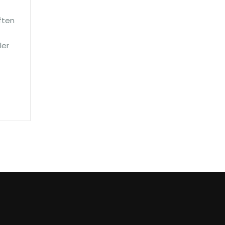
ften
ler